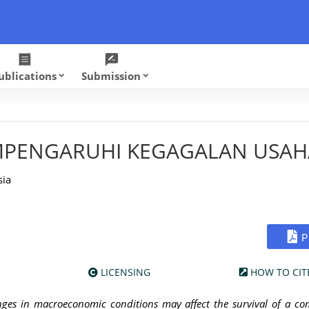
receipt
rate_review
ublications
Submission
keyboard_arrow_down
keyboard_arrow_down
MPENGARUHI KEGAGALAN USAH
ia
P
LICENSING
HOW TO CIT
ges in macroeconomic conditions may affect the survival of a c