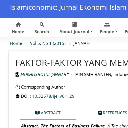
Islamiconomic: Jurnal Ekonomi Islam
home
search
class
group
Home
Search
About Journal
People
P
keyboard_arrow_down
keyboard_arrow_down
Home
Vol 6, No 1 (2015)
JANNAH
FAKTOR-FAKTOR YANG ME
MUKHLISHOTUL JANNAH
*
- IAIN SMH BANTEN, Indones
(*) Corresponding Author
DOI :
10.32678/ijei.v6i1.29
ABSTRACT
REFERENCES
Abstract. The Factors of Business Failure.
Â The chan