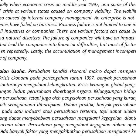
ially when economic crisis on middle year 1997, and some of th
crisis at various states caused on company viability. The viabili
lso caused by internal company management. An enterprise is not
s have failed on business. Business failure is not limited to one i
l industries or companies. There are various factors can cause b
nd natural disasters. The failure of companies will have an impact
hat lead the companies into financial difficulties, but most of factor
ppen repeatedly. Lastly, the accumulation of management incompet
re of company.
alan Usaha.
Perubahan kondisi ekonomi makro dapat mempen
 krisis ekonomi pada pertengahan tahun 1997, banyak perusahaa
antaranya mengalami kebangkrutan. Krisis keuangan global yang 
ngan hidup perusahaan diberbagai negara. Kelangsungan hidup
r perusahaan, tetapi juga oleh pengelolaan perusahaan yang kuran
aik sebagaimana diharapkan. Dalam praktik, banyak perusahaa
 pada satu industri atau perusahaan tertentu, tapi dapat diala
 yang dapat menyebabkan perusahaan mengalami kegagalan, diant
encana alam. Perusahaan yang mengalami kegagalan dalam oper
Ada banyak faktor yang mengakibatkan perusahaan mengalami kes