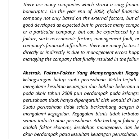
There are many companies which struck a snag financ
bankruptcy. On the year end of 2008, global financial 
company not only based on the external factors, but a
good developed as expected but in practice many companie
or a particular company, but can be experienced by al
failure, such as economic factors, management fault, a
company's financial difficulties.
There are many factors t
directly or indirectly is due to management errors ha
managing the company that finally resulted in the failu
Abstrak. Faktor-Faktor Yang Mempengaruhi Kegag
kelangsungan hidup suatu perusahaan. Ketika terjadi
mengalami kesulitan keuangan dan bahkan beberapa di
pada akhir tahun 2008 pun berdampak pada kelangsu
perusahaan tidak hanya dipengaruhi oleh kondisi di lua
Suatu perusahaan tidak selalu berkembang dengan b
mengalami kegagalan. Kegagalan bisnis tidak terbatas
semua industri atau perusahaan. Ada berbagai faktor
adalah faktor ekonomi, kesalahan manajemen, dan b
akan berdampak pada kesulitan keuangan perusahaan.