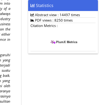
em into
Statistics
ty of a
 always
Abstract view : 14497 times
ndustry
PDF views : 8250 times
usiness
Citation Metrics :
 on the
 either
ence in
PlumX Metrics
garuhi
n yang
terjadi
 suatu
g baik.
n yang
mi oleh
aranya
asinya
ulitan