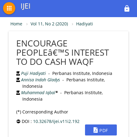
IJEI
apps
lock
Home
Vol 11, No 2 (2020)
Hadiyati
ENCOURAGE
PEOPLEâ€™S INTEREST
TO DO CASH WAQF
Puji Hadiyati
- Perbanas Institute, Indonesia
Annisa Indah Gladys
- Perbanas Institute,
Indonesia
Muhammad Iqbal
*
- Perbanas Institute,
Indonesia
(*) Corresponding Author
DOI :
10.32678/ijei.v11i2.192
PDF