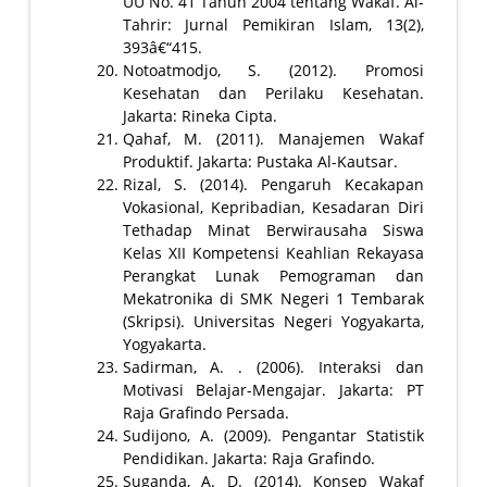
UU No. 41 Tahun 2004 tentang Wakaf. Al-
Tahrir: Jurnal Pemikiran Islam, 13(2),
393â€“415.
Notoatmodjo, S. (2012). Promosi
Kesehatan dan Perilaku Kesehatan.
Jakarta: Rineka Cipta.
Qahaf, M. (2011). Manajemen Wakaf
Produktif. Jakarta: Pustaka Al-Kautsar.
Rizal, S. (2014). Pengaruh Kecakapan
Vokasional, Kepribadian, Kesadaran Diri
Tethadap Minat Berwirausaha Siswa
Kelas XII Kompetensi Keahlian Rekayasa
Perangkat Lunak Pemograman dan
Mekatronika di SMK Negeri 1 Tembarak
(Skripsi). Universitas Negeri Yogyakarta,
Yogyakarta.
Sadirman, A. . (2006). Interaksi dan
Motivasi Belajar-Mengajar. Jakarta: PT
Raja Grafindo Persada.
Sudijono, A. (2009). Pengantar Statistik
Pendidikan. Jakarta: Raja Grafindo.
Suganda, A. D. (2014). Konsep Wakaf