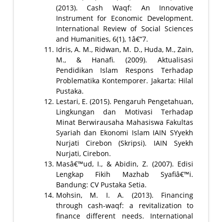
(2013). Cash Waqf: An Innovative
Instrument for Economic Development.
International Review of Social Sciences
and Humanities, 6(1), 1â€“7.
Idris, A. M., Ridwan, M. D., Huda, M., Zain,
M., & Hanafi. (2009). Aktualisasi
Pendidikan Islam Respons Terhadap
Problematika Kontemporer. Jakarta: Hilal
Pustaka.
Lestari, E. (2015). Pengaruh Pengetahuan,
Lingkungan dan Motivasi Terhadap
Minat Berwirausaha Mahasiswa Fakultas
Syariah dan Ekonomi Islam IAIN SYyekh
Nurjati Cirebon (Skripsi). IAIN Syekh
Nurjati, Cirebon.
Masâ€™ud, I., & Abidin, Z. (2007). Edisi
Lengkap Fikih Mazhab Syafiâ€™i.
Bandung: CV Pustaka Setia.
Mohsin, M. I. A. (2013). Financing
through cash-waqf: a revitalization to
finance different needs. International