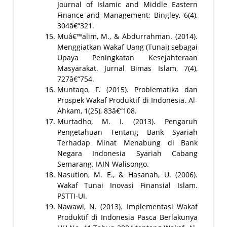
Journal of Islamic and Middle Eastern
Finance and Management; Bingley, 6(4),
304â€“321.
Muâ€™alim, M., & Abdurrahman. (2014).
Menggiatkan Wakaf Uang (Tunai) sebagai
Upaya Peningkatan Kesejahteraan
Masyarakat. Jurnal Bimas Islam, 7(4),
727â€“754.
Muntaqo, F. (2015). Problematika dan
Prospek Wakaf Produktif di Indonesia. Al-
Ahkam, 1(25), 83â€“108.
Murtadho, M. I. (2013). Pengaruh
Pengetahuan Tentang Bank Syariah
Terhadap Minat Menabung di Bank
Negara Indonesia Syariah Cabang
Semarang. IAIN Walisongo.
Nasution, M. E., & Hasanah, U. (2006).
Wakaf Tunai Inovasi Finansial Islam.
PSTTI-UI.
Nawawi, N. (2013). Implementasi Wakaf
Produktif di Indonesia Pasca Berlakunya