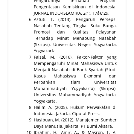
Pengaruhnya terhadap Program
Pengentasan Kemiskinan di Indonesia.
JURNAL INDO-ISLAMIKA, 2(1), 17â€“29.
Astuti, T. (2013). Pengaruh Persepsi
Nasabah Tentang Tingkat Suku Bunga,
Promosi dan Kualitas Pelayanan
Terhadap Minat Menabung Nasabah
(Skripsi). Universitas Negeri Yogyakarta,
Yogyakarta.
Faisal, M. (2016). Faktor-Faktor yang
Mempengaruhi Minat Mahasiswa Untuk
Menjadi Nasabah di Bank Syariah (Studi
Kasus Mahasiswa Ekonomi dan
Perbankan Islam Universitas
Muhammadiyah Yogyakarta) (Skripsi).
Universitas Muhammadiyah Yogyakarta,
Yogyakarta.
Halim, A. (2005). Hukum Perwakafan di
Indonesia. Jakarta: Ciputat Press.
Hasibuan, M. (2012). Manajemen Sumber
Daya Manusia. Jakarta: PT Bumi Aksara.
Ibrahim, H., Amir, A., & Masron, T. A.