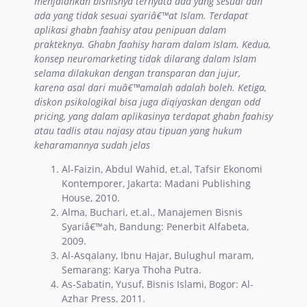
menjalankan bisnisnya ternyata ada yang sesuai dan
ada yang tidak sesuai syariâ€™at Islam. Terdapat
aplikasi ghabn faahisy atau penipuan dalam
prakteknya. Ghabn faahisy haram dalam Islam. Kedua,
konsep neuromarketing tidak dilarang dalam Islam
selama dilakukan dengan transparan dan jujur,
karena asal dari muâ€™amalah adalah boleh. Ketiga,
diskon psikologikal bisa juga diqiyaskan dengan odd
pricing, yang dalam aplikasinya terdapat ghabn faahisy
atau tadlis atau najasy atau tipuan yang hukum
keharamannya sudah jelas
Al-Faizin, Abdul Wahid, et.al, Tafsir Ekonomi
Kontemporer, Jakarta: Madani Publishing
House, 2010.
Alma, Buchari, et.al., Manajemen Bisnis
Syariâ€™ah, Bandung: Penerbit Alfabeta,
2009.
Al-Asqalany, Ibnu Hajar, Bulughul maram,
Semarang: Karya Thoha Putra.
As-Sabatin, Yusuf, Bisnis Islami, Bogor: Al-
Azhar Press, 2011.