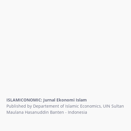
ISLAMICONOMIC: Jurnal Ekonomi Islam
Published by Departement of Islamic Economics, UIN Sultan
Maulana Hasanuddin Banten - Indonesia
Main Building of Faculty of Islamic Economics and Business,
UIN Sultan Maulana Hasanuddin Banten, Jenderal