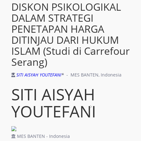
DISKON PSIKOLOGIKAL
Policy
DALAM STRATEGI
Journal History
PENETAPAN HARGA
radio_button_unchecked
DITINJAU DARI HUKUM
About This OJS
radio_button_unchecked
ISLAM (Studi di Carrefour
group
People
Serang)
Editorial Team
radio_button_unchecked
SITI AISYAH YOUTEFANI
*
- MES BANTEN, Indonesia
Publisher
radio_button_unchecked
SITI AISYAH
Contact
radio_button_unchecked
YOUTEFANI
receipt
Publication
radio_button_unchecked
Current
radio_button_unchecked
MES BANTEN - Indonesia