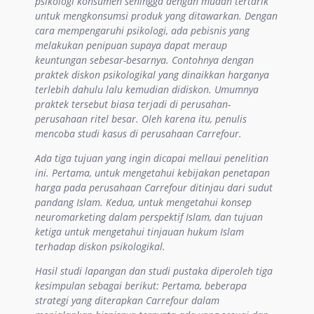
psikologi konsumen sehingga dengan mudah tertarik
Statement
untuk mengkonsumsi produk yang
di
tawarkan. Dengan
cara mempengaruhi psikologi, ada pebisnis yang
melakukan
penipuan
supaya dapat meraup
keuntungan sebesar-besarnya. Contohnya dengan
praktek diskon psikologikal yang dinaikkan harganya
terlebih dahulu lalu kemudian didiskon. Umumnya
praktek tersebut biasa terjadi di perusahan-
perusahaan ritel besar. Oleh karena itu, penulis
mencoba studi kasus di perusahaan Carrefour.
Ada tiga tujuan yang ingin dicapai mellaui penelitian
ini. Pertama, untuk mengetahui
kebijakan penetapan
harga pada perusahaan Carrefour ditinjau dari sudut
pandang Islam.
Kedua,
untuk mengetahui konsep
neuromarketing dalam perspektif Islam
,
dan
tujuan
ketiga
untuk mengetahui tinjauan hukum Islam
terhadap diskon psikologikal
.
Hasil studi lapangan dan studi pustaka diperoleh tiga
kesimpulan sebagai berikut: Pertama, beberapa
strategi yang diterapkan Carrefour dalam