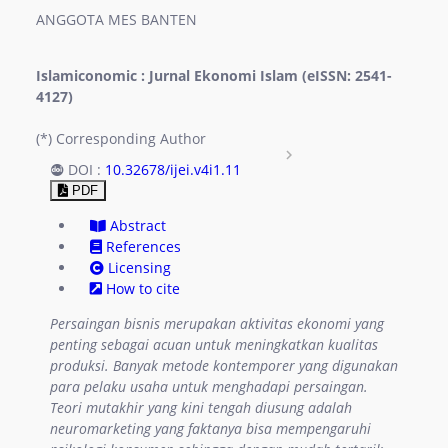
ANGGOTA MES BANTEN
Archives
radio_button_unchecked
Authors Index
radio_button_unchecked
Islamiconomic : Jurnal Ekonomi Islam (eISSN: 2541-
4127)
Titles Index
radio_button_unchecked
(*) Corresponding Author
rate_review
Submission
DOI :
10.32678/ijei.v4i1.11
PDF
Author
radio_button_unchecked
Abstract
Guidelines
References
Licensing
Author Fees
How to cite
radio_button_unchecked
Persaingan bisnis merupakan aktivitas ekonomi yang
Copyright
radio_button_unchecked
penting sebagai acuan untuk meningkatkan kualitas
produksi. Banyak metode kontemporer yang digunakan
Notice
para pelaku usaha untuk menghadapi persaingan.
Teori mutakhir yang kini tengah diusung adalah
Privacy
radio_button_unchecked
neuromarketing yang faktanya bisa mempengaruhi