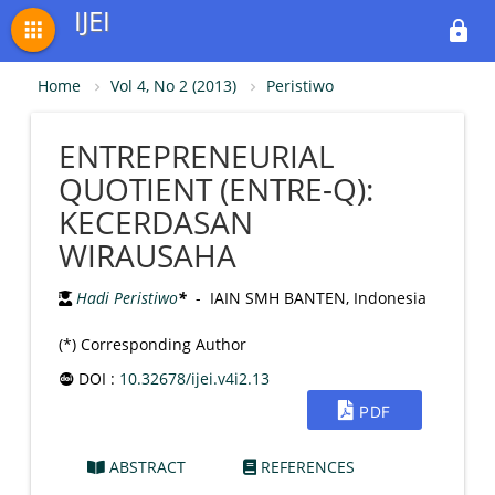
IJEI
apps
lock
Home
Vol 4, No 2 (2013)
Peristiwo
ENTREPRENEURIAL
QUOTIENT (ENTRE-Q):
KECERDASAN
WIRAUSAHA
Hadi Peristiwo
*
- IAIN SMH BANTEN, Indonesia
(*) Corresponding Author
DOI :
10.32678/ijei.v4i2.13
PDF
ABSTRACT
REFERENCES